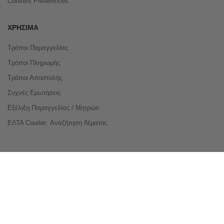
Consent Preferences
ΧΡΉΣΙΜΑ
Τρόποι Παραγγελίας
Τρόποι Πληρωμής
Τρόποι Αποστολής
Συχνές Ερωτήσεις
Εξέλιξη Παραγγελίας / Μητρώο
ΕΛΤΑ Courier: Αναζήτηση δέματος
Compare Products
Copyright © 2026 buyeasy.gr. All Rights Reserved.
Κατασκευή ιστοσελίδων
qualityweb