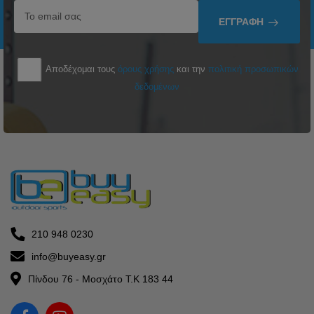
ΕΓΓΡΑΦΉ
Αποδέχομαι τους
όρους χρήσης
και την
πολιτική προσωπικών
δεδομένων
210 948 0230
info@buyeasy.gr
Πίνδου 76 - Μοσχάτο Τ.Κ 183 44