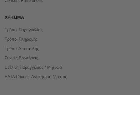
Consent Preferences
ΧΡΉΣΙΜΑ
Τρόποι Παραγγελίας
Τρόποι Πληρωμής
Τρόποι Αποστολής
Συχνές Ερωτήσεις
Εξέλιξη Παραγγελίας / Μητρώο
ΕΛΤΑ Courier: Αναζήτηση δέματος
Compare Products
Copyright © 2026 buyeasy.gr. All Rights Reserved.
Κατασκευή ιστοσελίδων
qualityweb