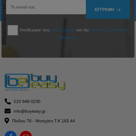
ΕΓΓΡΑΦΉ
Αποδέχομαι τους
όρους χρήσης
και την
πολιτική προσωπικών
δεδομένων
210 948 0230
info@buyeasy.gr
Πίνδου 76 - Μοσχάτο Τ.Κ 183 44