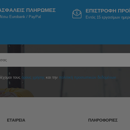
ΑΣΦΑΛΕΙΣ ΠΛΗΡΩΜΕΣ
ΕΠΙΣΤΡΟΦΗ ΠΡΟ
έσω Eurobank / PayPal
Εντός 15 εργασίμων ημε
έχομαι τους
όρους χρήσης
και την
πολιτική προσωπικών δεδομένων
ΕΤΑΙΡΕΊΑ
ΠΛΗΡΟΦΟΡΊΕΣ