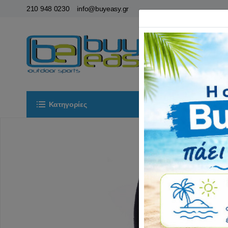
210 948 0230
info@buyeasy.gr
Κατηγορίες
Αρχική
ΟΡ