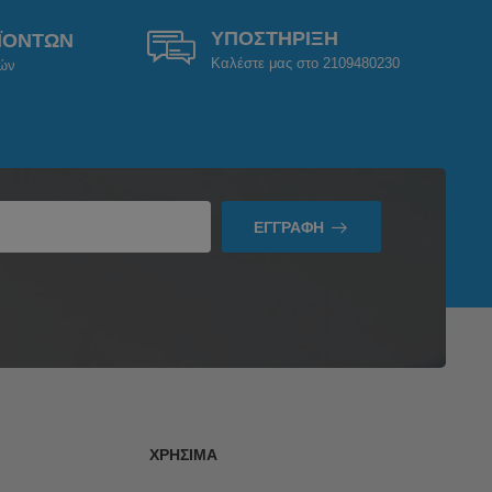
ΥΠΟΣΤΗΡΙΞΗ
ΪΟΝΤΩΝ
Καλέστε μας στο 2109480230
ρών
ΕΓΓΡΑΦΉ
ΧΡΉΣΙΜΑ