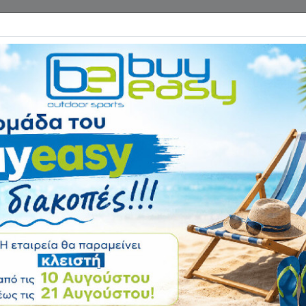
Επικοινωνία
ΓΑΝΑ ΓΥΜΝΑΣΤΙΚΗΣ
ΕΙΔΗ CAMPING
Αρχική
ΠΕΖΟΠΟΡΙΑ - HIKING
Κάλτσες Martes S
Αξιολόγηση:
Κωδικός
2848011