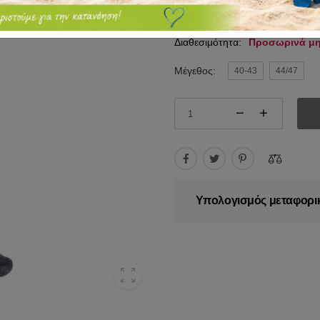
7.90€
10.00€
Διαθεσιμότητα:
Προσωρινά μη
Μέγεθος:
40-43
44/47
Υπολογισμός μεταφορι