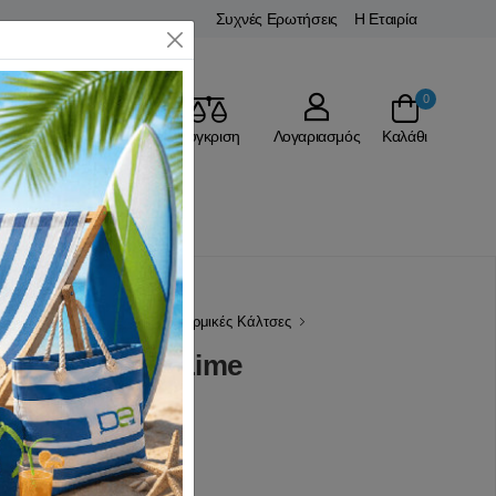
Συχνές Ερωτήσεις
Η Εταιρία
Close
0
Αγαπημένα
Σύγκριση
Λογαριασμός
Καλάθι
Ένδυση Ορειβασίας
Ισοθερμικές Κάλτσες
ki Black Grey Lime
(0 Αξιολογήσεις)