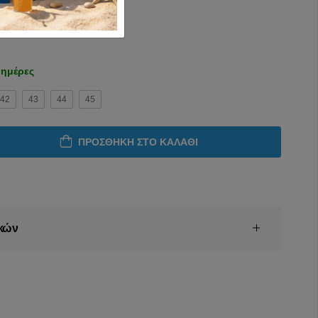
 ημέρες
42
43
44
45
ΠΡΟΣΘΉΚΗ ΣΤΟ ΚΑΛΆΘΙ
κών