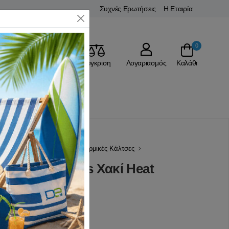
Συχνές Ερωτήσεις
Η Εταιρία
Close
0
Αγαπημένα
Σύγκριση
Λογαριασμός
Καλάθι
Ένδυση Ορειβασίας
Ισοθερμικές Κάλτσες
 Original Socks Χακί Heat
(0 Αξιολογήσεις)