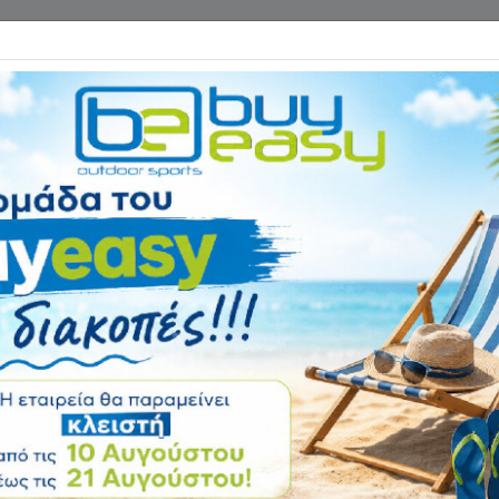
Επικοινωνία
ΓΑΝΑ ΓΥΜΝΑΣΤΙΚΗΣ
ΕΙΔΗ CAMPING
Αρχική
ΠΕΖΟΠΟΡΙΑ - HIKING
Κάλτσες Ανδρικές
Holders® 80026
Αξιολόγηση:
Κωδικός
80026