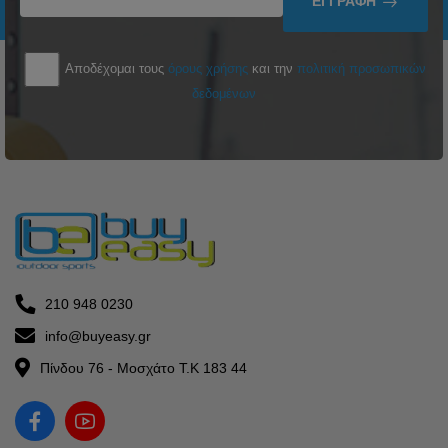
ΕΓΓΡΑΦΉ
Αποδέχομαι τους
όρους χρήσης
και την
πολιτική προσωπικών
δεδομένων
210 948 0230
info@buyeasy.gr
Πίνδου 76 - Μοσχάτο Τ.Κ 183 44