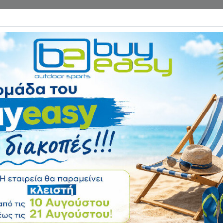
Επικοινωνία
ΓΑΝΑ ΓΥΜΝΑΣΤΙΚΗΣ
ΕΙΔΗ CAMPING
Αρχική
ΠΕΖΟΠΟΡΙΑ - HIKING
Κάλτσες Ανδρικέ
Heat Holders® 80
Αξιολόγηση:
Κωδικός
80015