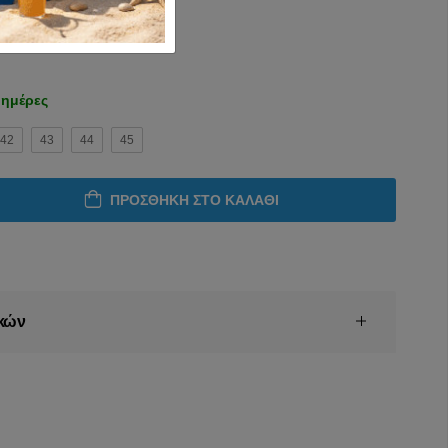
 ημέρες
42
43
44
45
ΠΡΟΣΘΉΚΗ ΣΤΟ ΚΑΛΆΘΙ
κών