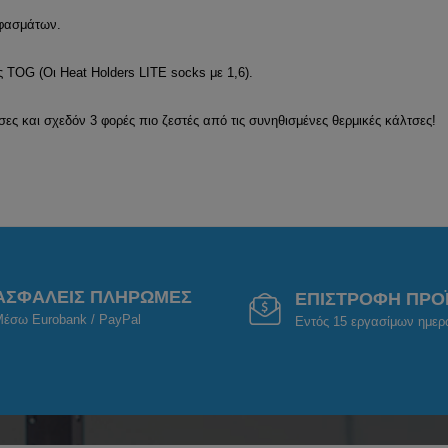
υφασμάτων.
 TOG (Οι Heat Holders LITE socks με 1,6).
τσες και σχεδόν 3 φορές πιο ζεστές από τις συνηθισμένες θερμικές κάλτσες!
ΑΣΦΑΛΕΙΣ ΠΛΗΡΩΜΕΣ
ΕΠΙΣΤΡΟΦΗ ΠΡΟ
έσω Eurobank / PayPal
Εντός 15 εργασίμων ημε