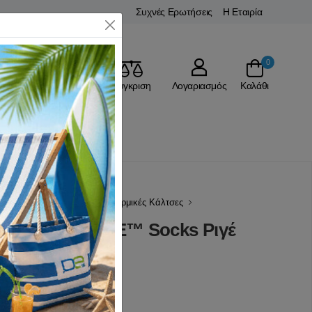
Συχνές Ερωτήσεις
Η Εταιρία
Close
0
Αγαπημένα
Σύγκριση
Λογαριασμός
Καλάθι
Ένδυση Ορειβασίας
Ισοθερμικές Κάλτσες
ς Jacquard LITE™ Socks Ριγέ
015
(0 Αξιολογήσεις)