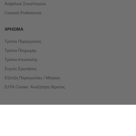
Ασφάλεια Συναλλαγών
Consent Preferences
ΧΡΉΣΙΜΑ
Τρόποι Παραγγελίας
Τρόποι Πληρωμής
Τρόποι Αποστολής
Συχνές Ερωτήσεις
Εξέλιξη Παραγγελίας / Μητρώο
ΕΛΤΑ Courier: Αναζήτηση δέματος
Compare Products
Copyright © 2026 buyeasy.gr. All Rights Reserved.
Κατασκευή ιστοσελίδων
qualityweb