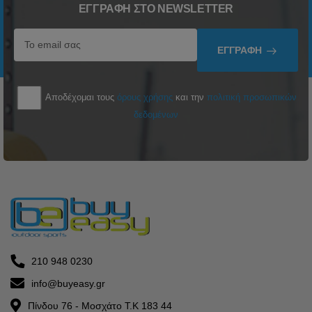
ΕΓΓΡΑΦΉ ΣΤΟ NEWSLETTER
ΕΓΓΡΑΦΉ
Αποδέχομαι τους
όρους χρήσης
και την
πολιτική προσωπικών
δεδομένων
210 948 0230
info@buyeasy.gr
Πίνδου 76 - Μοσχάτο Τ.Κ 183 44