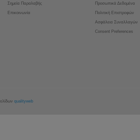
Σημεία Παραλαβής
Προσωπικά Δεδομένα
Επικοινωνία
Πολιτική Επιστροφών
Ασφάλεια Συναλλαγών
Consent Preferences
σελίδων
qualityweb