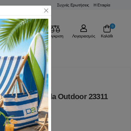
Συχνές Ερωτήσεις
Η Εταιρία
Close
0
Αγαπημένα
Σύγκριση
Λογαριασμός
Καλάθι
ιοτσάντες
1.5L Blue Panda Outdoor 23311
(0 Αξιολογήσεις)