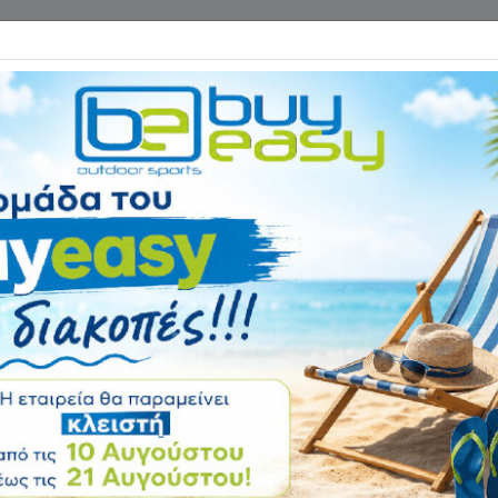
Επικοινωνία
ΓΑΝΑ ΓΥΜΝΑΣΤΙΚΗΣ
ΕΙΔΗ CAMPING
Αρχική
ΕΙΔΗ ΠΑΡΑΛΙΑΣ
Ψυγε
Ισοθερμική Θήκη 
Αξιολόγηση:
Κωδικός
23311