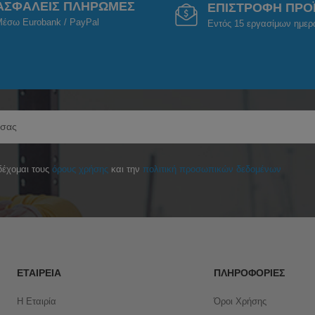
ΑΣΦΑΛΕΙΣ ΠΛΗΡΩΜΕΣ
ΕΠΙΣΤΡΟΦΗ ΠΡΟ
έσω Eurobank / PayPal
Εντός 15 εργασίμων ημε
έχομαι τους
όρους χρήσης
και την
πολιτική προσωπικών δεδομένων
ΕΤΑΙΡΕΊΑ
ΠΛΗΡΟΦΟΡΊΕΣ
Η Εταιρία
Όροι Χρήσης