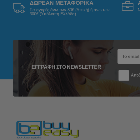
ΔΩΡΕΑΝ ΜΕΤΑΦΟΡΙΚΑ
Για αγορές άνω των 80€ (Αττική) ή άνω των
Μ
300€ (Υπόλοιπη Ελλάδα).
ΕΓΓΡΑΦΉ ΣΤΟ NEWSLETTER
Αποδ