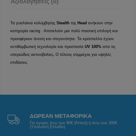
Αξιολογήσεις (0)
Τα γυαλάκια κολύμβησης
Stealth
της
Head
ανήκουν στην
κατηγορία racing . Αποτελούν μια πολύ ποιοτική επιλογή και
προσφέρουν άνεση και στεγανότητα. Τα κρύσταλλα έχουν
αντιθαμβωτική τεχνολογία και προστασία
UV 100%
απο τις
υπεριώδεις ακτινοβολίες
.
Ο τέλειος σύμμαχος για υψηλές
επιδόσεις.
ΔΩΡΕΑΝ ΜΕΤΑΦΟΡΙΚΑ
Για αγορές άνω των 80€ (Αττική) ή άνω των 300€
(Υπόλοιπη Ελλάδα).