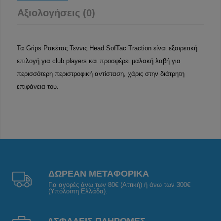
Αξιολογήσεις (0)
Τα Grips Ρακέτας Τεννις Head SofTac Traction είναι εξαιρετική
επιλογή για club players και προσφέρει μαλακή λαβή για
περισσότερη περιστροφική αντίσταση, χάρις στην διάτρητη
επιφάνεια του.
ΔΩΡΕΑΝ ΜΕΤΑΦΟΡΙΚΑ
Για αγορές άνω των 80€ (Αττική) ή άνω των 300€
(Υπόλοιπη Ελλάδα).