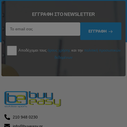
ΕΓΓΡΑΦΉ ΣΤΟ NEWSLETTER
ΕΓΓΡΑΦΉ
Αποδέχομαι τους
όρους χρήσης
και την
πολιτική προσωπικών
δεδομένων
210 948 0230
info@buyeasy.gr