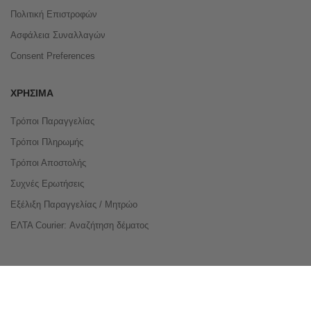
Πολιτική Επιστροφών
Ασφάλεια Συναλλαγών
Consent Preferences
ΧΡΉΣΙΜΑ
Τρόποι Παραγγελίας
Τρόποι Πληρωμής
Τρόποι Αποστολής
Συχνές Ερωτήσεις
Εξέλιξη Παραγγελίας / Μητρώο
ΕΛΤΑ Courier: Αναζήτηση δέματος
Compare Products
Copyright © 2026 buyeasy.gr. All Rights Reserved.