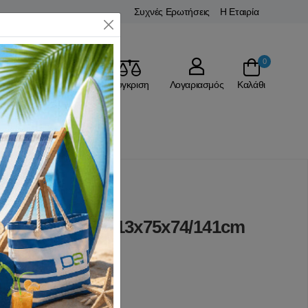
Συχνές Ερωτήσεις
Η Εταιρία
Close
0
Αγαπημένα
Σύγκριση
Λογαριασμός
Καλάθι
ΛΑ ΓΡΑΦΕΙΟΥ
Γραφεία
στή Lux Line 113x75x74/141cm
(0 Αξιολογήσεις)