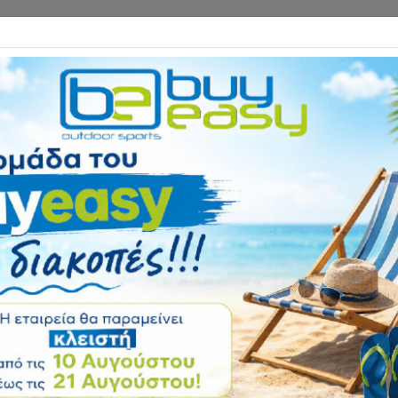
Επικοινωνία
ΓΑΝΑ ΓΥΜΝΑΣΤΙΚΗΣ
ΕΙΔΗ CAMPING
Αρχική
ΣΠΙΤΙ & ΚΗΠΟΣ
ΕΠΙΠ
Γραφείο Υπολογι
K04088 Velco
Αξιολόγηση:
Κωδικός
K04088