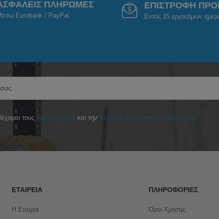
ΑΣΦΑΛΕΙΣ ΠΛΗΡΩΜΕΣ
ΕΠΙΣΤΡΟΦΗ ΠΡΟ
έσω Eurobank / PayPal
Εντός 15 εργασίμων ημε
έχομαι τους
όρους χρήσης
και την
πολιτική προσωπικών δεδομένων
ΕΤΑΙΡΕΊΑ
ΠΛΗΡΟΦΟΡΊΕΣ
Η Εταιρία
Όροι Χρήσης