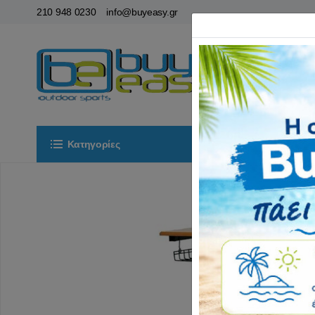
210 948 0230
info@buyeasy.gr
Κατηγορίες
Αρχική
ΟΡ