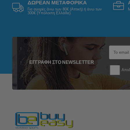
ΔΩΡΕΑΝ ΜΕΤΑΦΟΡΙΚΑ
Για αγορές άνω των 80€ (Αττική) ή άνω των
Μ
300€ (Υπόλοιπη Ελλάδα).
ΕΓΓΡΑΦΉ ΣΤΟ NEWSLETTER
Αποδ