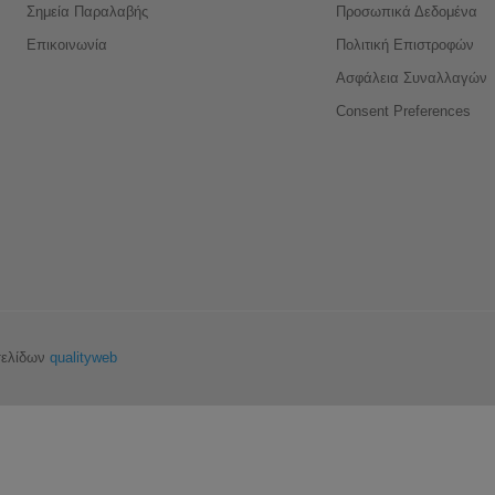
Σημεία Παραλαβής
Προσωπικά Δεδομένα
Επικοινωνία
Πολιτική Επιστροφών
Ασφάλεια Συναλλαγών
Consent Preferences
σελίδων
qualityweb