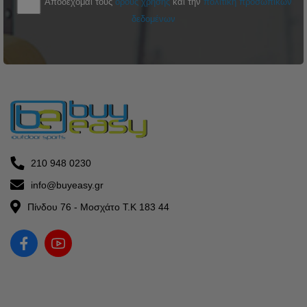
Αποδέχομαι τους
όρους χρήσης
και την
πολιτική προσωπικών
δεδομένων
210 948 0230
info@buyeasy.gr
Πίνδου 76 - Μοσχάτο Τ.Κ 183 44