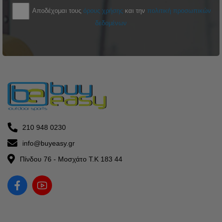
Αποδέχομαι τους
όρους χρήσης
και την
πολιτική προσωπικών
δεδομένων
210 948 0230
info@buyeasy.gr
Πίνδου 76 - Μοσχάτο Τ.Κ 183 44