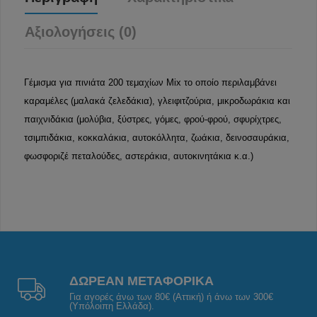
Αξιολογήσεις (0)
Γέμισμα για πινιάτα 200 τεμαχίων Mix το οποίο περιλαμβάνει
καραμέλες (μαλακά ζελεδάκια), γλειφιτζούρια, μικροδωράκια και
παιχνιδάκια (μολύβια, ξύστρες, γόμες, φρού-φρού, σφυρίχτρες,
τσιμπιδάκια, κοκκαλάκια, αυτοκόλλητα, ζωάκια, δεινοσαυράκια,
φωσφοριζέ πεταλούδες, αστεράκια, αυτοκινητάκια κ.α.)
ΔΩΡΕΑΝ ΜΕΤΑΦΟΡΙΚΑ
Για αγορές άνω των 80€ (Αττική) ή άνω των 300€
(Υπόλοιπη Ελλάδα).