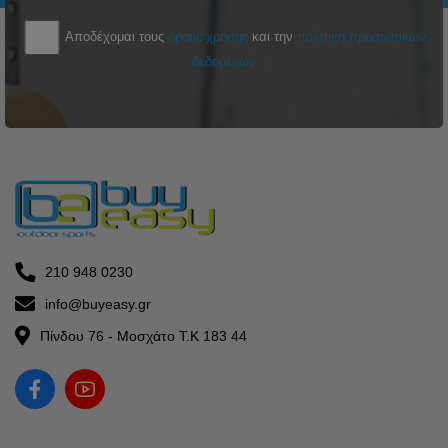
Αποδέχομαι τους
όρους χρήσης
και την
πολιτική προσωπικών
δεδομένων
210 948 0230
info@buyeasy.gr
Πίνδου 76 - Μοσχάτο Τ.Κ 183 44