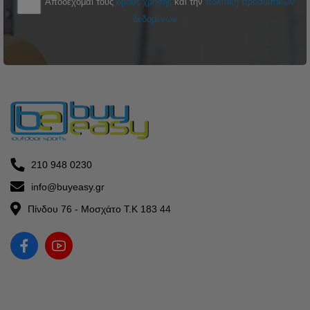
Αποδέχομαι τους
όρους χρήσης
και την
πολιτική προσωπικών
δεδομένων
210 948 0230
info@buyeasy.gr
Πίνδου 76 - Μοσχάτο Τ.Κ 183 44