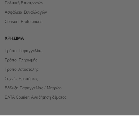
Πολιτική Επιστροφών
Ασφάλεια Συναλλαγών
Consent Preferences
ΧΡΉΣΙΜΑ
Τρόποι Παραγγελίας
Τρόποι Πληρωμής
Τρόποι Αποστολής
Συχνές Ερωτήσεις
Εξέλιξη Παραγγελίας / Μητρώο
ΕΛΤΑ Courier: Αναζήτηση δέματος
Compare Products
Copyright © 2026 buyeasy.gr. All Rights Reserved.