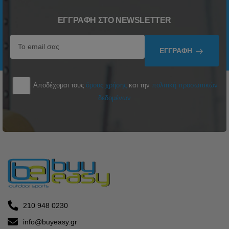
ΕΓΓΡΑΦΉ ΣΤΟ NEWSLETTER
ΕΓΓΡΑΦΉ
Αποδέχομαι τους
όρους χρήσης
και την
πολιτική προσωπικών
δεδομένων
210 948 0230
info@buyeasy.gr