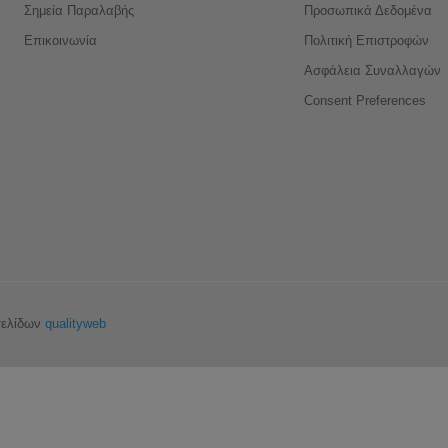
Σημεία Παραλαβής
Προσωπικά Δεδομένα
Επικοινωνία
Πολιτική Επιστροφών
Ασφάλεια Συναλλαγών
Consent Preferences
σελίδων
qualityweb