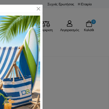
Συχνές Ερωτήσεις
Η Εταιρία
Close
0
Αγαπημένα
Σύγκριση
Λογαριασμός
Καλάθι
ί Νυκτός
3D Μαύρο
(0 Αξιολογήσεις)