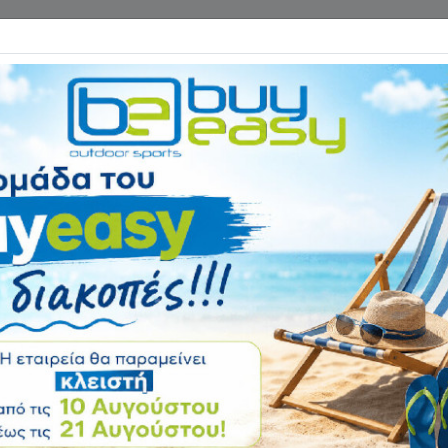
Επικοινωνία
ΓΑΝΑ ΓΥΜΝΑΣΤΙΚΗΣ
ΕΙΔΗ CAMPING
Αρχική
ΕΙΔΗ CAMPING
Φακο
Φακός Maglite S
Αξιολόγηση:
Κωδικός
S3D 015