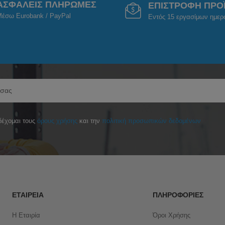
ΑΣΦΑΛΕΙΣ ΠΛΗΡΩΜΕΣ
ΕΠΙΣΤΡΟΦΗ ΠΡΟ
έσω Eurobank / PayPal
Εντός 15 εργασίμων ημε
έχομαι τους
όρους χρήσης
και την
πολιτική προσωπικών δεδομένων
ΕΤΑΙΡΕΊΑ
ΠΛΗΡΟΦΟΡΊΕΣ
Η Εταιρία
Όροι Χρήσης