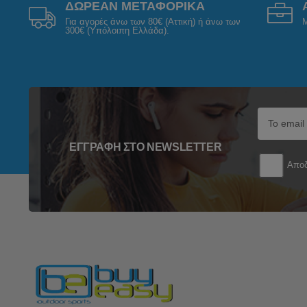
ΔΩΡΕΑΝ ΜΕΤΑΦΟΡΙΚΑ
Για αγορές άνω των 80€ (Αττική) ή άνω των
Μ
300€ (Υπόλοιπη Ελλάδα).
ΕΓΓΡΑΦΉ ΣΤΟ NEWSLETTER
Αποδ