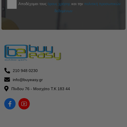
Αποδέχομαι τους
όρους χρήσης
και την
πολιτική προσωπικών
δεδομένων
210 948 0230
info@buyeasy.gr
Πίνδου 76 - Μοσχάτο Τ.Κ 183 44