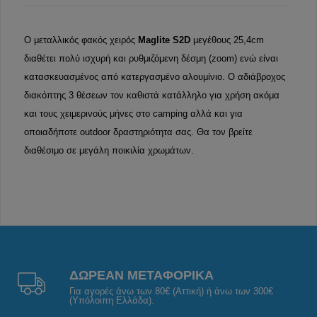
Ο μεταλλικός φακός χειρός
Maglite
S2D
μεγέθους 25,4cm
διαθέτει πολύ ισχυρή και ρυθμιζόμενη δέσμη (zoom) ενώ είναι
κατασκευασμένος από κατεργασμένο αλουμίνιο. Ο αδιάβροχος
διακόπτης 3 θέσεων τον καθιστά κατάλληλο για χρήση ακόμα
και τους χειμερινούς μήνες στο camping αλλά και για
οποιαδήποτε outdoor δραστηριότητα σας. Θα τον βρείτε
διαθέσιμο σε μεγάλη ποικιλία χρωμάτων.
ΔΩΡΕΑΝ ΜΕΤΑΦΟΡΙΚΑ
Για αγορές άνω των 80€ (Αττική) ή άνω των 300€
(Υπόλοιπη Ελλάδα).