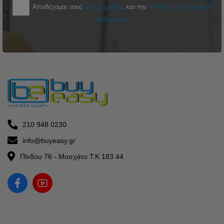
Αποδέχομαι τους
όρους χρήσης
και την
πολιτική προσωπικών
δεδομένων
210 948 0230
info@buyeasy.gr
Πίνδου 76 - Μοσχάτο Τ.Κ 183 44