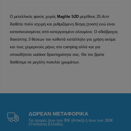
Ο μεταλλικός φακός χειρός
Maglite
S2D
μεγέθους 25,4cm
διαθέτει πολύ ισχυρή και ρυθμιζόμενη δέσμη (zoom) ενώ είναι
κατασκευασμένος από κατεργασμένο αλουμίνιο. Ο αδιάβροχος
διακόπτης 3 θέσεων τον καθιστά κατάλληλο για χρήση ακόμα
και τους χειμερινούς μήνες στο camping αλλά και για
οποιαδήποτε outdoor δραστηριότητα σας. Θα τον βρείτε
διαθέσιμο σε μεγάλη ποικιλία χρωμάτων.
ΔΩΡΕΑΝ ΜΕΤΑΦΟΡΙΚΑ
Για αγορές άνω των 80€ (Αττική) ή άνω των 300€
(Υπόλοιπη Ελλάδα).