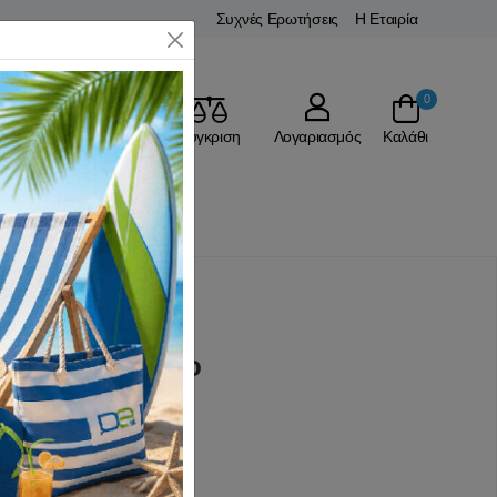
Συχνές Ερωτήσεις
Η Εταιρία
Close
0
Αγαπημένα
Σύγκριση
Λογαριασμός
Καλάθι
ί Νυκτός
ini 3AAA Μαύρο
(0 Αξιολογήσεις)