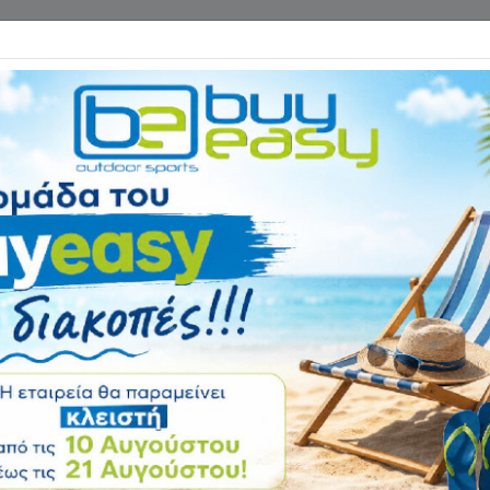
Επικοινωνία
ΓΑΝΑ ΓΥΜΝΑΣΤΙΚΗΣ
ΕΙΔΗ CAMPING
Αρχική
ΕΙΔΗ CAMPING
Φακο
Φακός Maglite M
Αξιολόγηση:
Κωδικός
M3A 012