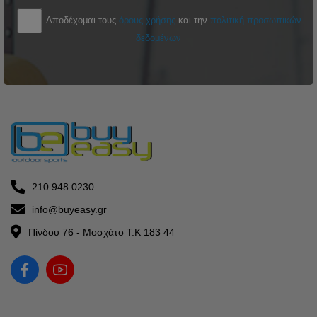
Αποδέχομαι τους
όρους χρήσης
και την
πολιτική προσωπικών
δεδομένων
210 948 0230
info@buyeasy.gr
Πίνδου 76 - Μοσχάτο Τ.Κ 183 44