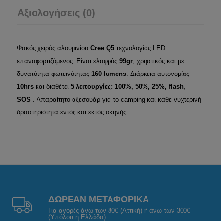
Αξιολογήσεις (0)
Φακός χειρός αλουμινίου
Cree Q5
τεχνολογίας LED
επαναφορτιζόμενος. Είναι ελαφρύς
99
gr
, χρηστικός και με
δυνατότητα φωτεινότητας
160 lumens
. Διάρκεια αυτονομίας
10hrs
και διαθέτει
5 λειτουργίες: 100%, 50%, 25%, flash,
SOS
. Απαραίτητο αξεσουάρ για το camping και κάθε νυχτερινή
δραστηριότητα εντός και εκτός σκηνής.
ΔΩΡΕΑΝ ΜΕΤΑΦΟΡΙΚΑ
Για αγορές άνω των 80€ (Αττική) ή άνω των 300€
(Υπόλοιπη Ελλάδα).