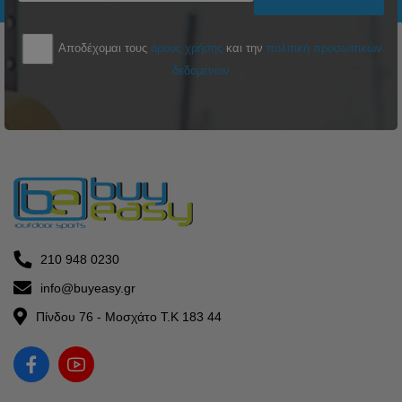
Αποδέχομαι τους
όρους χρήσης
και την
πολιτική προσωπικών
δεδομένων
210 948 0230
info@buyeasy.gr
Πίνδου 76 - Μοσχάτο Τ.Κ 183 44