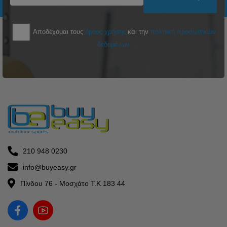
Αποδέχομαι τους
όρους χρήσης
και την
πολιτική προσωπικών
δεδομένων
210 948 0230
info@buyeasy.gr
Πίνδου 76 - Μοσχάτο Τ.Κ 183 44