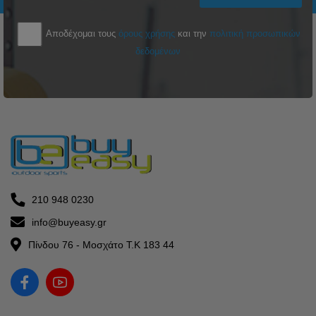
Αποδέχομαι τους
όρους χρήσης
και την
πολιτική προσωπικών
δεδομένων
210 948 0230
info@buyeasy.gr
Πίνδου 76 - Μοσχάτο Τ.Κ 183 44