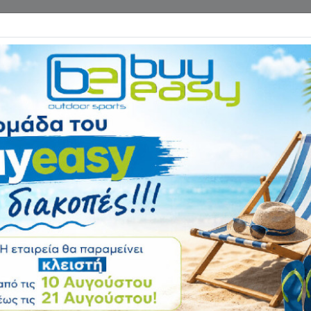
Επικοινωνία
ΓΑΝΑ ΓΥΜΝΑΣΤΙΚΗΣ
ΕΙΔΗ CAMPING
Αρχική
ΕΙΔΗ ΠΑΡΑΛΙΑΣ
Από
Απόχη Αλουμινίο
Unigreen 65209
Αξιολόγηση:
Κωδικός
65209