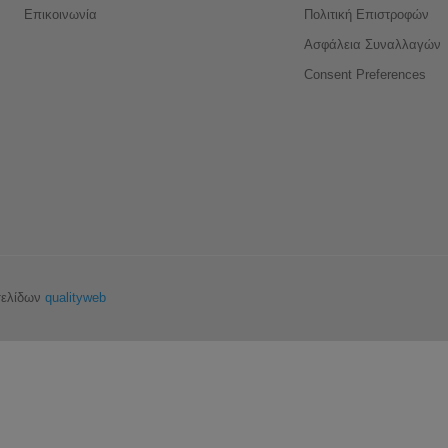
Επικοινωνία
Πολιτική Επιστροφών
Ασφάλεια Συναλλαγών
Consent Preferences
σελίδων
qualityweb