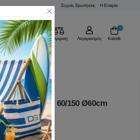
Συχνές Ερωτήσεις
Η Εταιρία
Close
0
Αγαπημένα
Σύγκριση
Λογαριασμός
Καλάθι
χες
υ Τηλεσκοπική 60/150 Ø60cm
(0 Αξιολογήσεις)