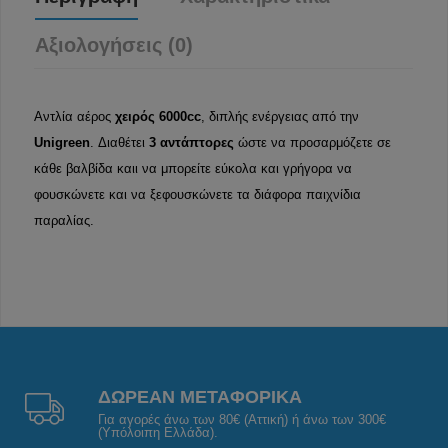
Αξιολογήσεις (0)
Αντλία αέρος
χειρός 6000cc
, διπλής ενέργειας από την
Unigreen
. Διαθέτει
3 αντάπτορες
ώστε να προσαρμόζετε σε
κάθε βαλβίδα καιι να μπορείτε εύκολα και γρήγορα να
φουσκώνετε και να ξεφουσκώνετε τα διάφορα παιχνίδια
παραλίας.
ΔΩΡΕΑΝ ΜΕΤΑΦΟΡΙΚΑ
Για αγορές άνω των 80€ (Αττική) ή άνω των 300€
(Υπόλοιπη Ελλάδα).