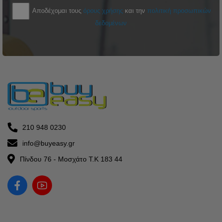
Αποδέχομαι τους
όρους χρήσης
και την
πολιτική προσωπικών
δεδομένων
210 948 0230
info@buyeasy.gr
Πίνδου 76 - Μοσχάτο Τ.Κ 183 44