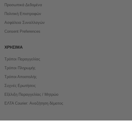
Προσωπικά Δεδομένα
Πολιτική Επιστροφών
Ασφάλεια Συναλλαγών
Consent Preferences
ΧΡΉΣΙΜΑ
Τρόποι Παραγγελίας
Τρόποι Πληρωμής
Τρόποι Αποστολής
Συχνές Ερωτήσεις
Εξέλιξη Παραγγελίας / Μητρώο
ΕΛΤΑ Courier: Αναζήτηση δέματος