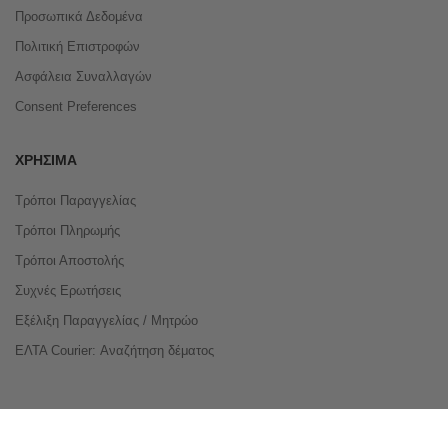
Προσωπικά Δεδομένα
Πολιτική Επιστροφών
Ασφάλεια Συναλλαγών
Consent Preferences
ΧΡΉΣΙΜΑ
Τρόποι Παραγγελίας
Τρόποι Πληρωμής
Τρόποι Αποστολής
Συχνές Ερωτήσεις
Εξέλιξη Παραγγελίας / Μητρώο
ΕΛΤΑ Courier: Αναζήτηση δέματος