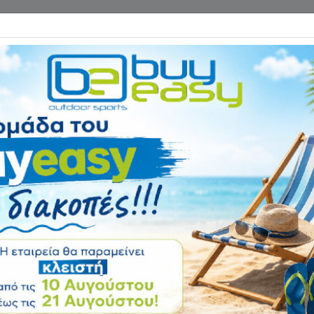
Επικοινωνία
ΓΑΝΑ ΓΥΜΝΑΣΤΙΚΗΣ
ΕΙΔΗ CAMPING
Αρχική
ΨΑΡΕΜΑ - ΚΑΤΑΔΥΣΗ
Αναπνευστήρας R
Αξιολόγηση:
Κωδικός
1103135