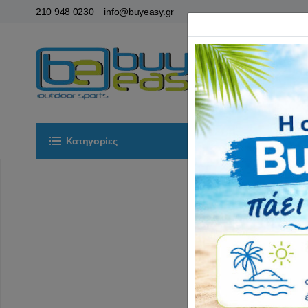
210 948 0230
info@buyeasy.gr
Κατηγορίες
Αρχική
ΟΡ