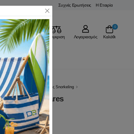
Συχνές Ερωτήσεις
Η Εταιρία
Close
0
Αγαπημένα
Σύγκριση
Λογαριασμός
Καλάθι
Snorkeling
Αναπνευστήρες Snorkeling
over Black Mares
(0 Αξιολογήσεις)