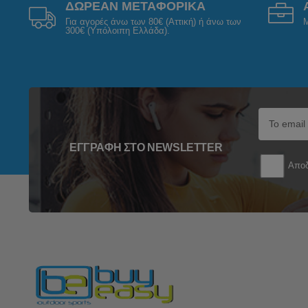
ΔΩΡΕΑΝ ΜΕΤΑΦΟΡΙΚΑ
Για αγορές άνω των 80€ (Αττική) ή άνω των
Μ
300€ (Υπόλοιπη Ελλάδα).
ΕΓΓΡΑΦΉ ΣΤΟ NEWSLETTER
Αποδ