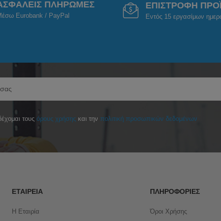
ΑΣΦΑΛΕΙΣ ΠΛΗΡΩΜΕΣ
ΕΠΙΣΤΡΟΦΗ ΠΡΟ
έσω Eurobank / PayPal
Εντός 15 εργασίμων ημε
έχομαι τους
όρους χρήσης
και την
πολιτική προσωπικών δεδομένων
ΕΤΑΙΡΕΊΑ
ΠΛΗΡΟΦΟΡΊΕΣ
Η Εταιρία
Όροι Χρήσης