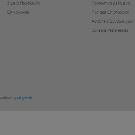
Σημεία Παραλαβής
Προσωπικά Δεδομένα
Επικοινωνία
Πολιτική Επιστροφών
Ασφάλεια Συναλλαγών
Consent Preferences
σελίδων
qualityweb