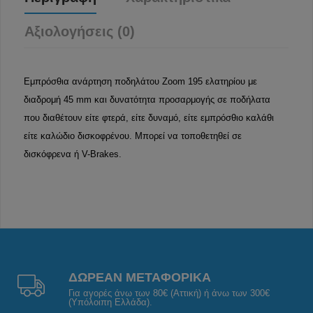
Αξιολογήσεις (0)
Εμπρόσθια ανάρτηση ποδηλάτου Zoom 195 ελατηρίου με
διαδρομή 45 mm και δυνατότητα προσαρμογής σε ποδήλατα
που διαθέτουν είτε φτερά, είτε δυναμό, είτε εμπρόσθιο καλάθι
είτε καλώδιο δισκοφρένου. Μπορεί να τοποθετηθεί σε
δισκόφρενα ή V-Brakes.
ΔΩΡΕΑΝ ΜΕΤΑΦΟΡΙΚΑ
Για αγορές άνω των 80€ (Αττική) ή άνω των 300€
(Υπόλοιπη Ελλάδα).