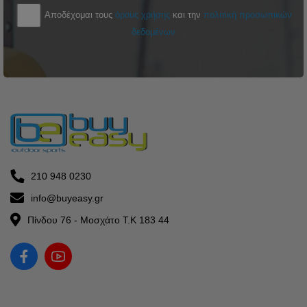
Αποδέχομαι τους
όρους χρήσης
και την
πολιτική προσωπικών
δεδομένων
210 948 0230
info@buyeasy.gr
Πίνδου 76 - Μοσχάτο Τ.Κ 183 44