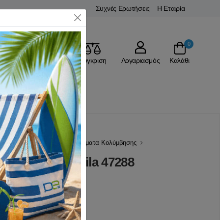
Συχνές Ερωτήσεις
Η Εταιρία
Close
0
Αγαπημένα
Σύγκριση
Λογαριασμός
Καλάθι
ύμβησης
Αξεσουάρ / Βοηθήματα Κολύμβησης
ua Jogger Amila 47288
(0 Αξιολογήσεις)