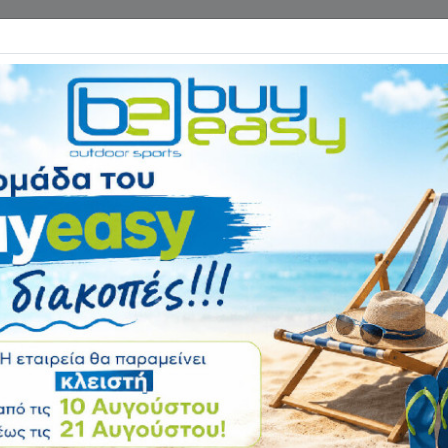
Επικοινωνία
ΓΑΝΑ ΓΥΜΝΑΣΤΙΚΗΣ
ΕΙΔΗ CAMPING
Αρχική
ΑΘΛΗΜΑΤΑ
Είδη Κολ
Ζώνη Πλεύσης Aq
Αξιολόγηση:
Κωδικός
47288