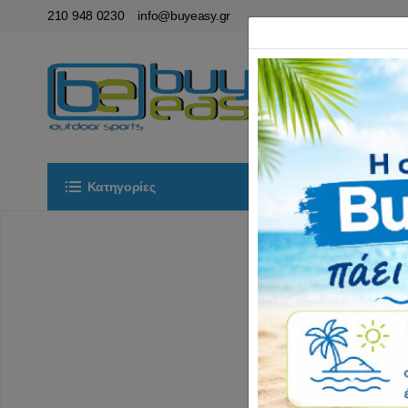
210 948 0230
info@buyeasy.gr
Κατηγορίες
Αρχική
ΟΡ