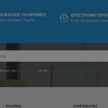
ΑΣΦΑΛΕΙΣ ΠΛΗΡΩΜΕΣ
ΕΠΙΣΤΡΟΦΗ ΠΡΟ
έσω Eurobank / PayPal
Εντός 15 εργασίμων ημε
έχομαι τους
όρους χρήσης
και την
πολιτική προσωπικών δεδομένων
ΕΤΑΙΡΕΊΑ
ΠΛΗΡΟΦΟΡΊΕΣ