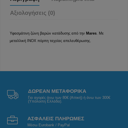
Αξιολογήσεις (0)
Υφασμάτινη ζώνη βαρών κατάδυσης από την
Mares
. Με
μεταλλική INOX πόρπη ταχείας απελευθέρωσης.
ΔΩΡΕΑΝ ΜΕΤΑΦΟΡΙΚΑ
Για αγορές άνω των 80€ (Αττική) ή άνω των 300€
(Υπόλοιπη Ελλάδα).
ΑΣΦΑΛΕΙΣ ΠΛΗΡΩΜΕΣ
Μέσω Eurobank / PayPal