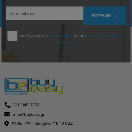
ΕΓΓΡΑΦΉ
Αποδέχομαι τους
όρους χρήσης
και την
πολιτική προσωπικών
δεδομένων
210 948 0230
info@buyeasy.gr
Πίνδου 76 - Μοσχάτο Τ.Κ 183 44