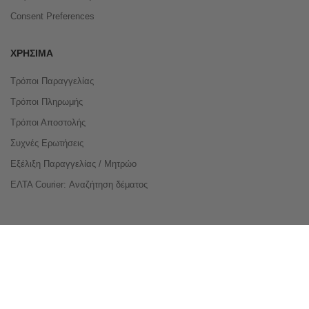
Consent Preferences
ΧΡΉΣΙΜΑ
Τρόποι Παραγγελίας
Τρόποι Πληρωμής
Τρόποι Αποστολής
Συχνές Ερωτήσεις
Εξέλιξη Παραγγελίας / Μητρώο
ΕΛΤΑ Courier: Αναζήτηση δέματος
Compare Products
Copyright © 2026 buyeasy.gr. All Rights Reserved.
Κατασκευή ιστοσελίδων
qualityweb