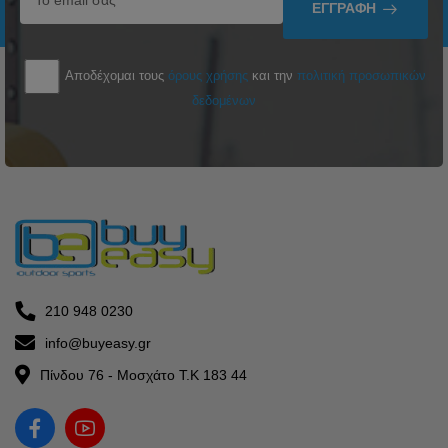
ΕΓΓΡΑΦΉ
Αποδέχομαι τους
όρους χρήσης
και την
πολιτική προσωπικών
δεδομένων
210 948 0230
info@buyeasy.gr
Πίνδου 76 - Μοσχάτο Τ.Κ 183 44