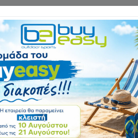
Επικοινωνία
ΓΑΝΑ ΓΥΜΝΑΣΤΙΚΗΣ
ΕΙΔΗ CAMPING
Αρχική
ΟΡΓΑΝΑ ΓΥΜΝΑΣΤΙΚΗ
Βάση για αλτηράκ
Αξιολόγηση:
Κωδικός
43939