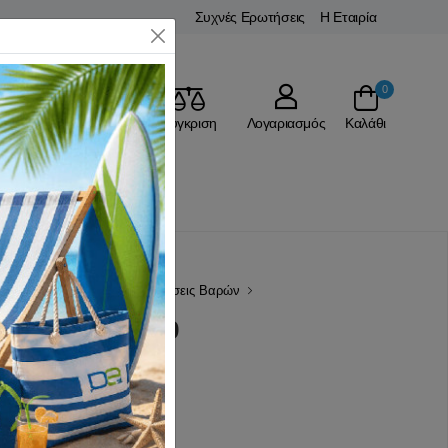
Συχνές Ερωτήσεις
Η Εταιρία
Close
0
Αγαπημένα
Σύγκριση
Λογαριασμός
Καλάθι
Σ
Ορθοστάτες Πάγκου & Βάσεις Βαρών
ια Amila 43939
(0 Αξιολογήσεις)