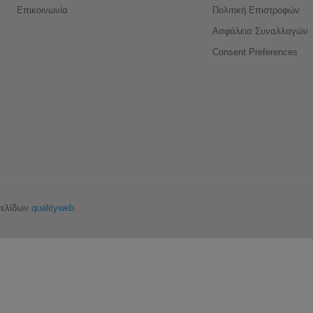
Επικοινωνία
Πολιτική Επιστροφών
Ασφάλεια Συναλλαγών
Consent Preferences
σελίδων
qualityweb