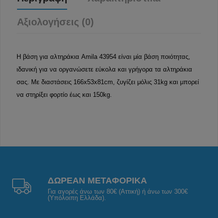
Αξιολογήσεις (0)
Η βάση για αλτηράκια Amila 43954 είναι μία βάση ποιότητας,
ιδανική για να οργανώσετε εύκολα και γρήγορα τα αλτηράκια
σας. Με διαστάσεις 166x53x81cm, ζυγίζει μόλις 31kg και μπορεί
να στηρίξει φορτίο έως και 150kg.
ΔΩΡΕΑΝ ΜΕΤΑΦΟΡΙΚΑ
Για αγορές άνω των 80€ (Αττική) ή άνω των 300€
(Υπόλοιπη Ελλάδα).