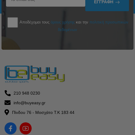
ΕΓΓΡΑΦΉ
Αποδέχομαι τους
όρους χρήσης
και την
πολιτική προσωπικών
δεδομένων
210 948 0230
info@buyeasy.gr
Πίνδου 76 - Μοσχάτο Τ.Κ 183 44