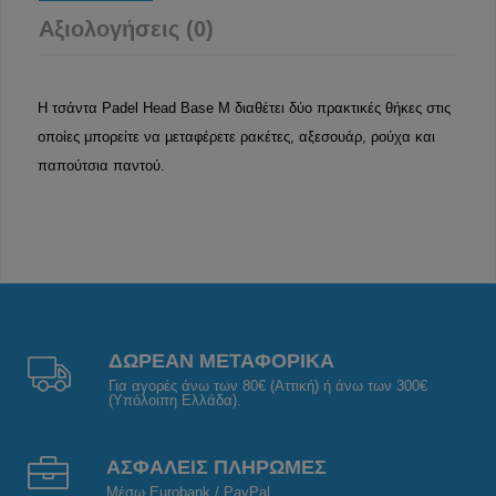
Αξιολογήσεις (0)
Η τσάντα Padel Head Base M διαθέτει δύο πρακτικές θήκες στις
οποίες μπορείτε να μεταφέρετε ρακέτες, αξεσουάρ, ρούχα και
παπούτσια παντού.
ΔΩΡΕΑΝ ΜΕΤΑΦΟΡΙΚΑ
Για αγορές άνω των 80€ (Αττική) ή άνω των 300€
(Υπόλοιπη Ελλάδα).
ΑΣΦΑΛΕΙΣ ΠΛΗΡΩΜΕΣ
Μέσω Eurobank / PayPal