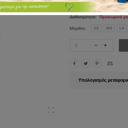
174.90€
200.00€
Διαθεσιμότητα:
Προσωρινά μη
Μέγεθος:
S/2
M/3
L/4
Υπολογισμός μεταφορι