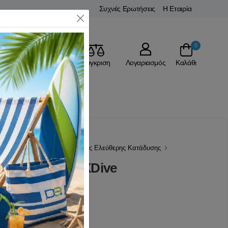
Συχνές Ερωτήσεις
Η Εταιρία
Close
0
Αγαπημένα
Σύγκριση
Λογαριασμός
Καλάθι
Υποβρύχιο Ψάρεμα
Στολές Ελεύθερης Κατάδυσης
ς Sepia 5mm XDive
(0 Αξιολογήσεις)