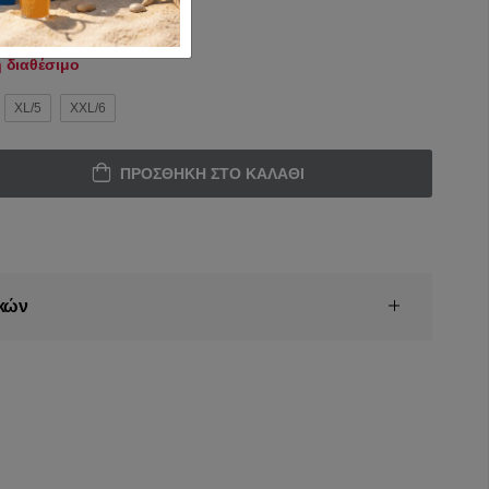
 διαθέσιμο
XL/5
XXL/6
ΠΡΟΣΘΉΚΗ ΣΤΟ ΚΑΛΆΘΙ
κών