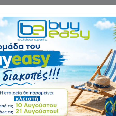
Επικοινωνία
ΓΑΝΑ ΓΥΜΝΑΣΤΙΚΗΣ
ΕΙΔΗ CAMPING
Αρχική
ΨΑΡΕΜΑ - ΚΑΤΑΔΥΣΗ
Στολή Παραλλαγή
Αξιολόγηση:
Κωδικός
64142