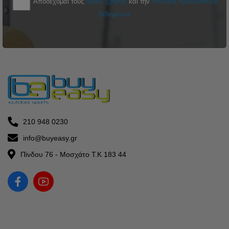
Αποδέχομαι τους
όρους χρήσης
και την
πολιτική προσωπικών
δεδομένων
210 948 0230
info@buyeasy.gr
Πίνδου 76 - Μοσχάτο Τ.Κ 183 44