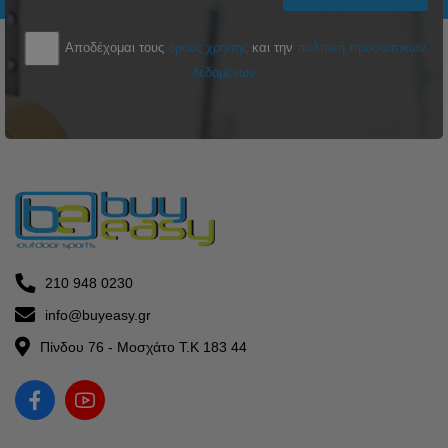
Αποδέχομαι τους
όρους χρήσης
και την
πολιτική προσωπικών
δεδομένων
210 948 0230
info@buyeasy.gr
Πίνδου 76 - Μοσχάτο Τ.Κ 183 44