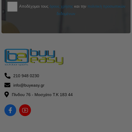
Αποδέχομαι τους
όρους χρήσης
και την
πολιτική προσωπικών
δεδομένων
210 948 0230
info@buyeasy.gr
Πίνδου 76 - Μοσχάτο Τ.Κ 183 44