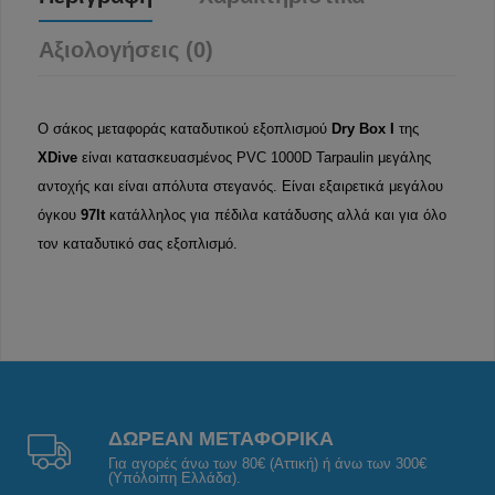
Αξιολογήσεις (0)
Ο σάκος μεταφοράς καταδυτικού εξοπλισμού
Dry Box I
της
XDive
είναι κατασκευασμένος PVC 1000D Tarpaulin μεγάλης
αντοχής και είναι απόλυτα στεγανός. Είναι εξαιρετικά μεγάλου
όγκου
97lt
κατάλληλος για πέδιλα κατάδυσης αλλά και για όλο
τον καταδυτικό σας εξοπλισμό.
ΔΩΡΕΑΝ ΜΕΤΑΦΟΡΙΚΑ
Για αγορές άνω των 80€ (Αττική) ή άνω των 300€
(Υπόλοιπη Ελλάδα).