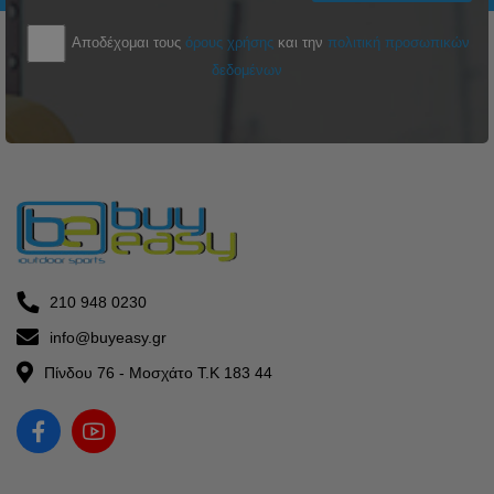
Αποδέχομαι τους
όρους χρήσης
και την
πολιτική προσωπικών
δεδομένων
210 948 0230
info@buyeasy.gr
Πίνδου 76 - Μοσχάτο Τ.Κ 183 44