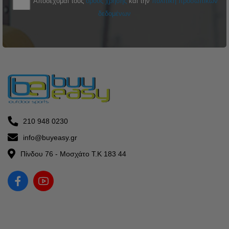
Αποδέχομαι τους
όρους χρήσης
και την
πολιτική προσωπικών
δεδομένων
210 948 0230
info@buyeasy.gr
Πίνδου 76 - Μοσχάτο Τ.Κ 183 44