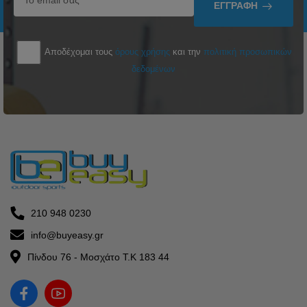
ΕΓΓΡΑΦΉ
Αποδέχομαι τους
όρους χρήσης
και την
πολιτική προσωπικών
δεδομένων
210 948 0230
info@buyeasy.gr
Πίνδου 76 - Μοσχάτο Τ.Κ 183 44