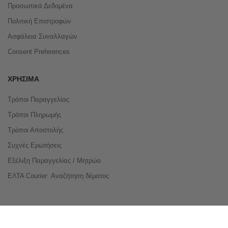
Προσωπικά Δεδομένα
Πολιτική Επιστροφών
Ασφάλεια Συναλλαγών
Consent Preferences
ΧΡΉΣΙΜΑ
Τρόποι Παραγγελίας
Τρόποι Πληρωμής
Τρόποι Αποστολής
Συχνές Ερωτήσεις
Εξέλιξη Παραγγελίας / Μητρώο
ΕΛΤΑ Courier: Αναζήτηση δέματος
Compare Products