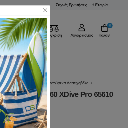
Συχνές Ερωτήσεις
Η Εταιρία
Close
0
Αγαπημένα
Σύγκριση
Λογαριασμός
Καλάθι
Υποβρύχιο Ψάρεμα
Ψαροντούφεκα Λαστιχοβόλα
mmer Closed 60 XDive Pro 65610
(0 Αξιολογήσεις)