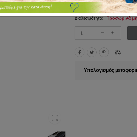
124.90€
137.39€
Διαθεσιμότητα:
Προσωρινά μη
Υπολογισμός μεταφορι