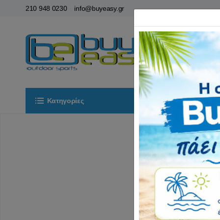
210 948 0230
info@buyeasy.gr
Κατηγορίες
Αρχική
ΟΡ