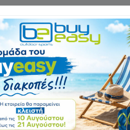
Επικοινωνία
ΓΑΝΑ ΓΥΜΝΑΣΤΙΚΗΣ
ΕΙΔΗ CAMPING
Αρχική
ΨΑΡΕΜΑ - ΚΑΤΑΔΥΣΗ
Ψαροντούφεκο Ha
Αξιολόγηση:
Κωδικός
65610