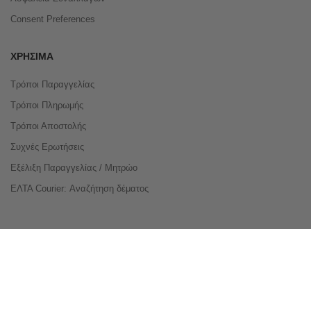
Consent Preferences
ΧΡΉΣΙΜΑ
Τρόποι Παραγγελίας
Τρόποι Πληρωμής
Τρόποι Αποστολής
Συχνές Ερωτήσεις
Εξέλιξη Παραγγελίας / Μητρώο
ΕΛΤΑ Courier: Αναζήτηση δέματος
Compare Products
Copyright © 2026 buyeasy.gr. All Rights Reserved.
Κατασκευή ιστοσελίδων
qualityweb