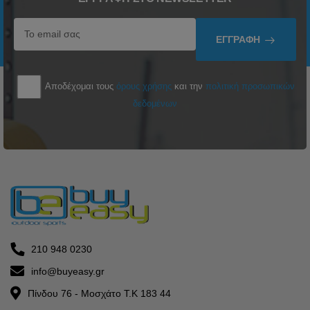
ΕΓΓΡΑΦΉ
Αποδέχομαι τους
όρους χρήσης
και την
πολιτική προσωπικών
δεδομένων
210 948 0230
info@buyeasy.gr
Πίνδου 76 - Μοσχάτο Τ.Κ 183 44