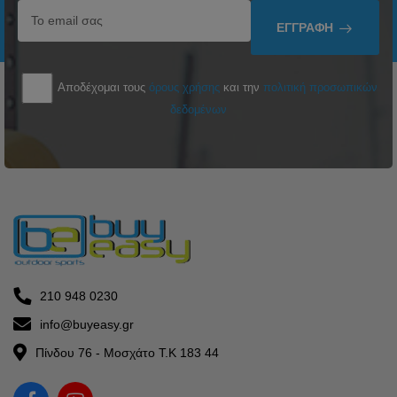
ΕΓΓΡΑΦΉ
Αποδέχομαι τους
όρους χρήσης
και την
πολιτική προσωπικών
δεδομένων
210 948 0230
info@buyeasy.gr
Πίνδου 76 - Μοσχάτο Τ.Κ 183 44