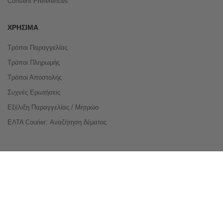
Consent Preferences
ΧΡΉΣΙΜΑ
Τρόποι Παραγγελίας
Τρόποι Πληρωμής
Τρόποι Αποστολής
Συχνές Ερωτήσεις
Εξέλιξη Παραγγελίας / Μητρώο
ΕΛΤΑ Courier: Αναζήτηση δέματος
Compare Products
Copyright © 2026 buyeasy.gr. All Rights Reserved.
Κατασκευή ιστοσελίδων
qualityweb